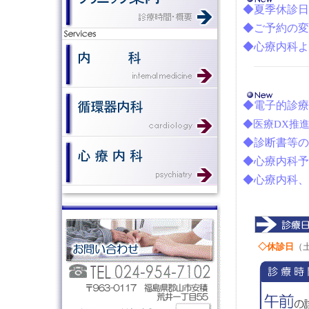
◆夏季休診日
◆ご予約の変
◆心
療内科よ
◆電子的診療
◆医療DX推
◆診断書等の
◆心療内科予
◆心療内科、
◇休診日
（